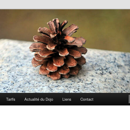
en de Grenoble
Grenoble
Tarifs
Actualité du Dojo
Liens
Contact