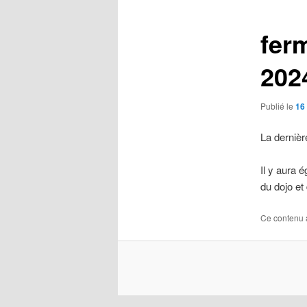
articles
fer
202
Publié le
16
La dernièr
Il y aura 
du dojo et 
Ce contenu 